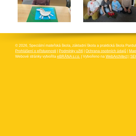
© 2026, Speciální mateřská škola, základní škola a praktická škola Par
Prohlášení o přístupnosti
|
Podmínky užití
|
Ochrana osobních údajů
|
Map
Webové stránky vytvořila
eBRÁNA s.r.o.
| Vytvořeno na
WebArchitect
|
SEO