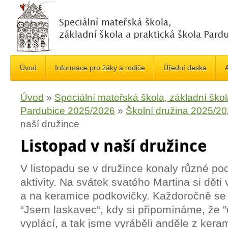
Úvod
Informace pro žáky a rodiče
Úřední deska
A
Úvod
»
Speciální mateřská škola, základní škol
Pardubice 2025/2026
»
Školní družina 2025/2
naší družince
Listopad v naší družince
V listopadu se v družince konaly různé po
aktivity. Na svátek svatého Martina si děti
a na keramice podkovičky. Každoročně se
“Jsem laskavec“, kdy si připomínáme, že "
vyplácí, a tak jsme vyráběli anděle z keram