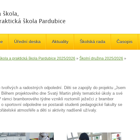
če
Úřední deska
Aktuality
Školská rada
Časopis
 škola a praktická škola Pardubice 2025/2026
»
Školní družina 2025/2026
»
 tvořivých a radostných odpolední. Děti se zapojily do projektu „Jsem
y. Během projektového dne Svatý Martin plnily tematické úkoly a své
i. V rámci bramborového týdne vznikli roztomilí ježečci z brambor
 o sportovní odpoledne se postarali studenti pedagogické fakulty se
átelské atmosféře a děti si aktivity nadšeně užívaly.