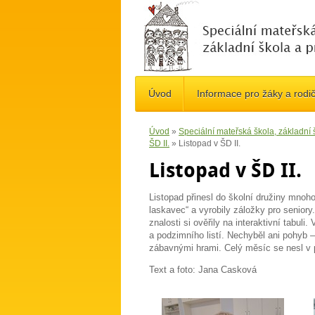
Úvod
Informace pro žáky a rodi
Úvod
»
Speciální mateřská škola, základní
ŠD II.
»
Listopad v ŠD II.
Listopad v ŠD II.
Listopad přinesl do školní družiny mnoho
laskavec“ a vyrobily záložky pro senior
znalosti si ověřily na interaktivní tabul
a podzimního listí. Nechyběl ani pohyb –
zábavnými hrami. Celý měsíc se nesl v př
Text a foto: Jana Casková