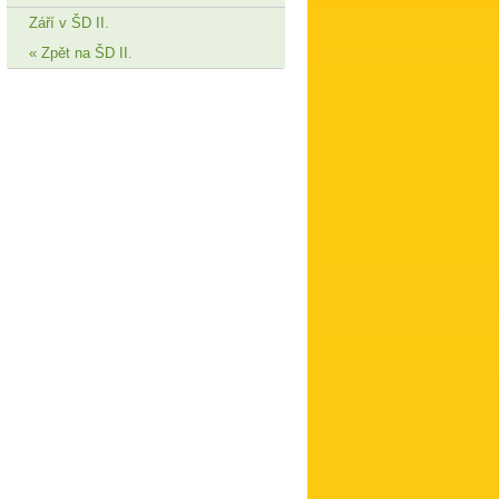
Září v ŠD II.
Zpět na ŠD II.