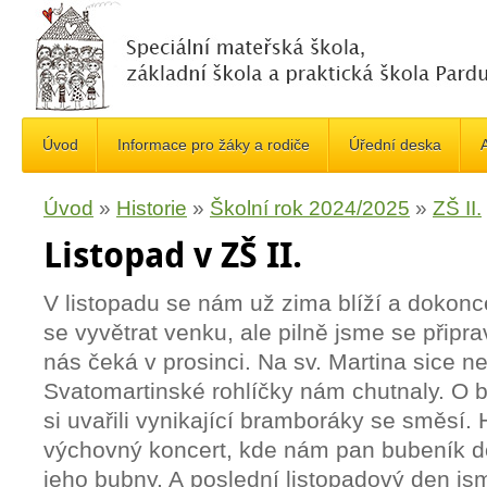
Úvod
Informace pro žáky a rodiče
Úřední deska
A
Úvod
»
Historie
»
Školní rok 2024/2025
»
ZŠ II.
Listopad v ZŠ II.
V listopadu se nám už zima blíží a dokonce
se vyvětrat venku, ale pilně jsme se připra
nás čeká v prosinci. Na sv. Martina sice ne
Svatomartinské rohlíčky nám chutnaly. O
si uvařili vynikající bramboráky se směsí.
výchovný koncert, kde nám pan bubeník do
jeho bubny. A poslední listopadový den jsm