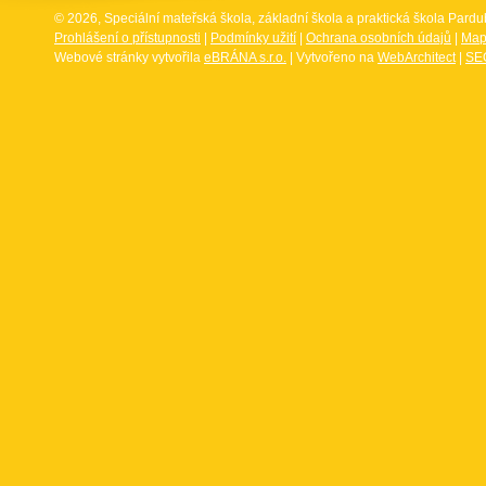
© 2026, Speciální mateřská škola, základní škola a praktická škola Par
Prohlášení o přístupnosti
|
Podmínky užití
|
Ochrana osobních údajů
|
Map
Webové stránky vytvořila
eBRÁNA s.r.o.
| Vytvořeno na
WebArchitect
|
SEO