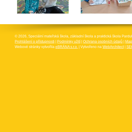
© 2026, Speciální mateřská škola, základní škola a praktická škola Par
Prohlášení o přístupnosti
|
Podmínky užití
|
Ochrana osobních údajů
|
Map
Webové stránky vytvořila
eBRÁNA s.r.o.
| Vytvořeno na
WebArchitect
|
SEO