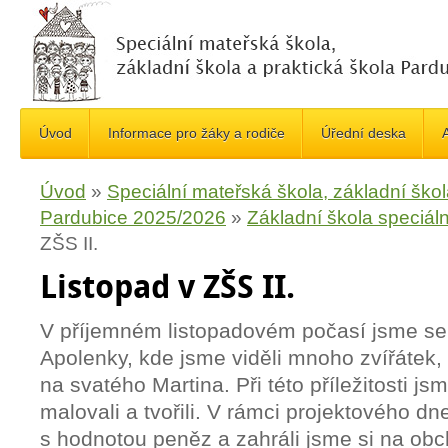
Úvod
Informace pro žáky a rodiče
Úřední deska
A
Úvod
»
Speciální mateřská škola, základní škol
Pardubice 2025/2026
»
Základní škola speciáln
ZŠS II.
Listopad v ZŠS II.
V příjemném listopadovém počasí jsme se 
Apolenky, kde jsme viděli mnoho zvířátek,
na svatého Martina. Při této příležitosti jsm
malovali a tvořili. V rámci projektového d
s hodnotou peněz a zahráli jsme si na obch