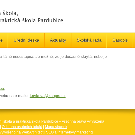
če
Úřední deska
Aktuality
Školská rada
Časopis
ntálně nedostupná. Je možné, že je dočasně skrytá, nebo je
bu
,
 webu na e-mailu:
krivkova@zsaprs.cz
.
ní škola a praktická škola Pardubice – všechna práva vyhrazena
|
Ochrana osobních údajů
|
Mapa stránek
Vytvořeno na
WebArchitect
|
SEO a internetový marketing