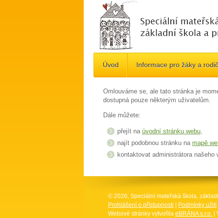
Úvod
Informace pro žáky a rodi
Omlouváme se, ale tato stránka je mome
dostupná pouze některým uživatelům.
Dále můžete:
přejít na
úvodní stránku webu
,
najít podobnou stránku na
mapě we
kontaktovat administrátora našeho
© 2026, Speciální mateřská škola, základ
Prohlášení o přístupnosti
|
Podmínky užití
Webové stránky vytvořila
eBRÁNA s.r.o.
| 