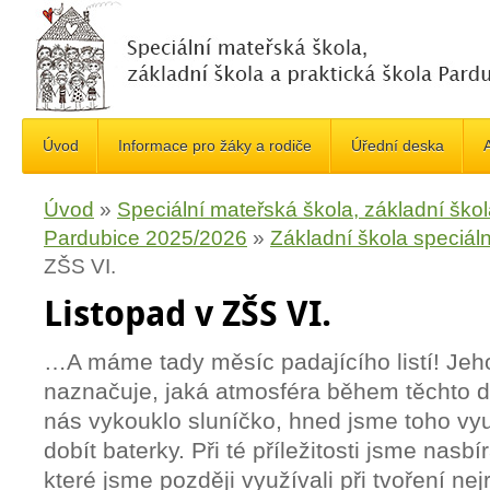
Úvod
Informace pro žáky a rodiče
Úřední deska
A
Úvod
»
Speciální mateřská škola, základní škol
Pardubice 2025/2026
»
Základní škola speciáln
ZŠS VI.
Listopad v ZŠS VI.
…A máme tady měsíc padajícího listí! Je
naznačuje, jaká atmosféra během těchto dn
nás vykouklo sluníčko, hned jsme toho využi
dobít baterky. Při té příležitosti jsme nasbí
které jsme později využívali při tvoření nej