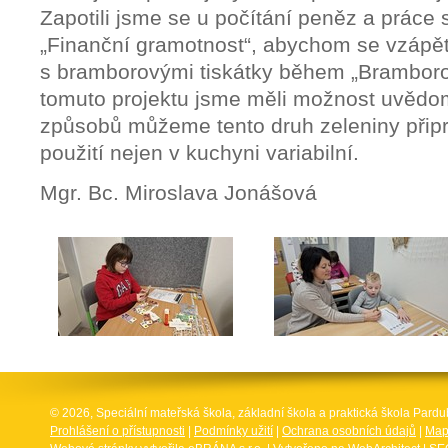
Zapotili jsme se u počítání peněz a práce 
„Finanční gramotnost“, abychom se vzápětí 
s bramborovými tiskátky během „Bramboro
tomuto projektu jsme měli možnost uvědomi
způsobů můžeme tento druh zeleniny připra
použití nejen v kuchyni variabilní.
Mgr. Bc. Miroslava Jonášová
© 2026, Speciální mateřská škola, základní škola a praktická škola Par
Prohlášení o přístupnosti
|
Podmínky užití
|
Ochrana osobních údajů
|
Map