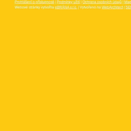
Prohlášení o přístupnosti
|
Podmínky užití
|
Ochrana osobních údajů
|
Map
Webové stránky vytvořila
eBRÁNA s.r.o.
| Vytvořeno na
WebArchitect
|
SEO