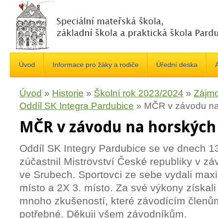
Úvod
Informace pro žáky a rodiče
Úřední deska
A
Úvod
»
Historie
»
Školní rok 2023/2024
»
Zájmo
Oddíl SK Integra Pardubice
»
MČR v závodu na
MČR v závodu na horských
Oddíl SK Integry Pardubice se ve dnech 13
zúčastnil Mistrovství České republiky v z
ve Srubech. Sportovci ze sebe vydali maxi
místo a 2X 3. místo. Za své výkony získal
mnoho zkušeností, které závodícím člen
potřebné. Děkuji všem závodníkům.