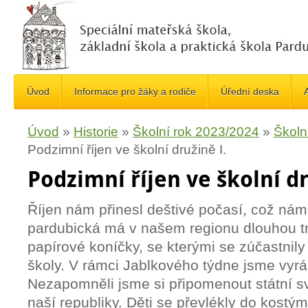
Úvod
Informace pro žáky a rodiče
Úřední deska
A
Úvod
»
Historie
»
Školní rok 2023/2024
»
Školn
Podzimní říjen ve školní družině I.
Podzimní říjen ve školní dr
Říjen nám přinesl deštivé počasí, což nám
pardubická má v našem regionu dlouhou trad
papírové koníčky, se kterými se zúčastnily
školy. V rámci Jablkového týdne jsme vyrábě
Nezapomněli jsme si připomenout státní s
naší republiky. Děti se převlékly do kostým