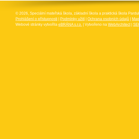
© 2026, Speciální mateřská škola, základní škola a praktická škola Par
Prohlášení o přístupnosti
|
Podmínky užití
|
Ochrana osobních údajů
|
Map
Webové stránky vytvořila
eBRÁNA s.r.o.
| Vytvořeno na
WebArchitect
|
SEO