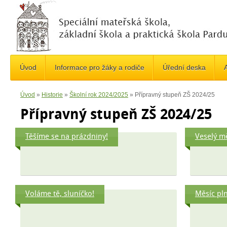
Úvod
Informace pro žáky a rodiče
Úřední deska
A
Úvod
»
Historie
»
Školní rok 2024/2025
»
Přípravný stupeň ZŠ 2024/25
Přípravný stupeň ZŠ 2024/25
Těšíme se na prázdniny!
Veselý m
Voláme tě, sluníčko!
Měsíc pln