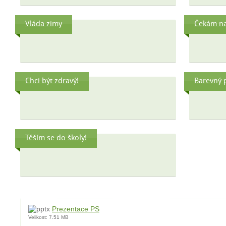
Vláda zimy
Čekám na 
Chci být zdravý!
Barevný 
Těším se do školy!
Prezentace PS
Velikost:
7.51 MB