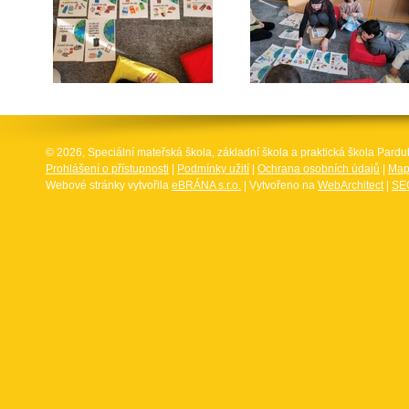
© 2026, Speciální mateřská škola, základní škola a praktická škola Par
Prohlášení o přístupnosti
|
Podmínky užití
|
Ochrana osobních údajů
|
Map
Webové stránky vytvořila
eBRÁNA s.r.o.
| Vytvořeno na
WebArchitect
|
SEO