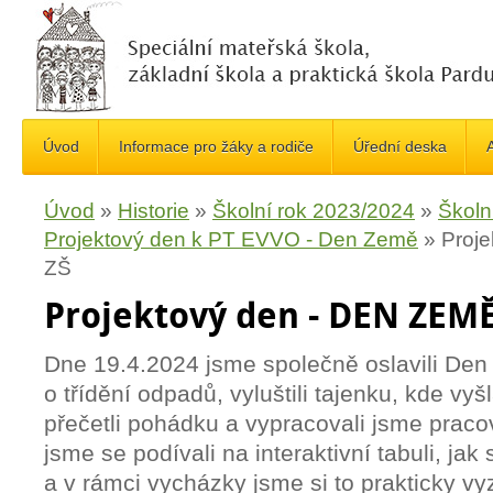
Úvod
Informace pro žáky a rodiče
Úřední deska
A
Úvod
»
Historie
»
Školní rok 2023/2024
»
Školn
Projektový den k PT EVVO - Den Země
»
Proj
ZŠ
Projektový den - DEN ZEMĚ
Dne 19.4.2024 jsme společně oslavili Den
o třídění odpadů, vyluštili tajenku, kde 
přečetli pohádku a vypracovali jsme pracov
jsme se podívali na interaktivní tabuli, jak
a v rámci vycházky jsme si to prakticky vyzk