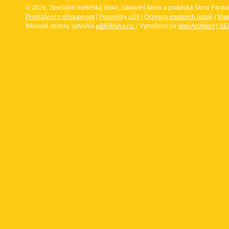
© 2026, Speciální mateřská škola, základní škola a praktická škola Par
Prohlášení o přístupnosti
|
Podmínky užití
|
Ochrana osobních údajů
|
Map
Webové stránky vytvořila
eBRÁNA s.r.o.
| Vytvořeno na
WebArchitect
|
SEO