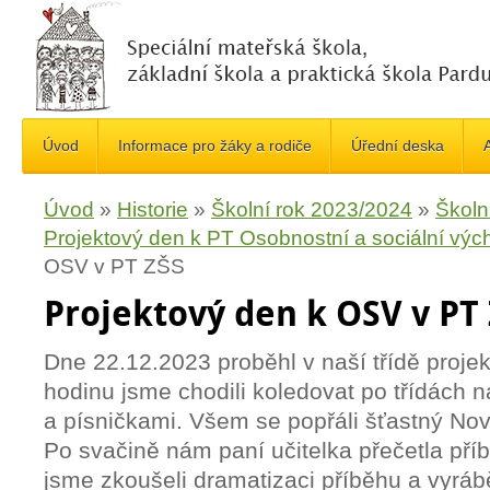
Úvod
Informace pro žáky a rodiče
Úřední deska
A
Úvod
»
Historie
»
Školní rok 2023/2024
»
Školn
Projektový den k PT Osobnostní a sociální výc
OSV v PT ZŠS
Projektový den k OSV v PT
Dne 22.12.2023 proběhl v naší třídě proje
hodinu jsme chodili koledovat po třídách n
a písničkami. Všem se popřáli šťastný No
Po svačině nám paní učitelka přečetla pří
jsme zkoušeli dramatizaci příběhu a vyrábě