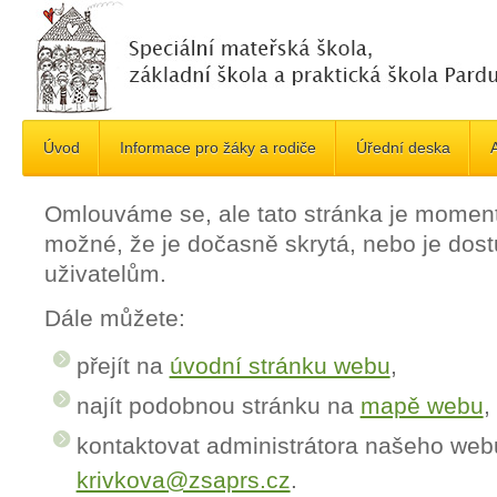
Úvod
Informace pro žáky a rodiče
Úřední deska
A
Omlouváme se, ale tato stránka je momen
možné, že je dočasně skrytá, nebo je do
uživatelům.
Dále můžete:
přejít na
úvodní stránku webu
,
najít podobnou stránku na
mapě webu
,
kontaktovat administrátora našeho web
krivkova@zsaprs.cz
.