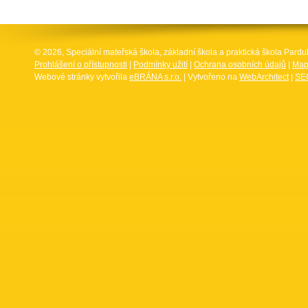
© 2026, Speciální mateřská škola, základní škola a praktická škola Par
Prohlášení o přístupnosti
|
Podmínky užití
|
Ochrana osobních údajů
|
Map
Webové stránky vytvořila
eBRÁNA s.r.o.
| Vytvořeno na
WebArchitect
|
SEO