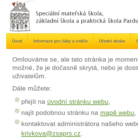
Úvod
Informace pro žáky a rodiče
Úřední deska
A
Omlouváme se, ale tato stránka je momen
možné, že je dočasně skrytá, nebo je do
uživatelům.
Dále můžete:
přejít na
úvodní stránku webu
,
najít podobnou stránku na
mapě webu
,
kontaktovat administrátora našeho web
krivkova@zsaprs.cz
.