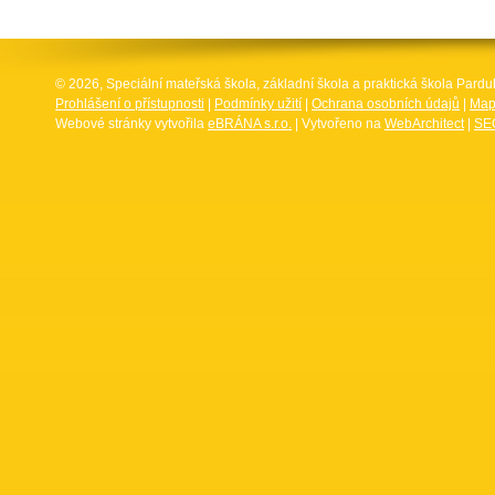
© 2026, Speciální mateřská škola, základní škola a praktická škola Par
Prohlášení o přístupnosti
|
Podmínky užití
|
Ochrana osobních údajů
|
Map
Webové stránky vytvořila
eBRÁNA s.r.o.
| Vytvořeno na
WebArchitect
|
SEO