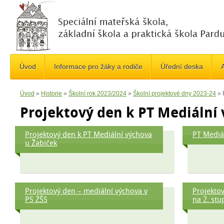
Úvod
Informace pro žáky a rodiče
Úřední deska
A
Úvod
»
Historie
»
Školní rok 2023/2024
»
Školní projektové dny 2023-24
»
Projektový den k PT Mediální
Projektový den k PT Mediální výchova
PT Mediál
u Žabiček
Projektový den – mediální výchova v
Projekto
PS ZŠS
na 2. stu