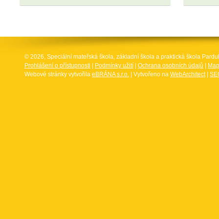
© 2026, Speciální mateřská škola, základní škola a praktická škola Par
Prohlášení o přístupnosti
|
Podmínky užití
|
Ochrana osobních údajů
|
Map
Webové stránky vytvořila
eBRÁNA s.r.o.
| Vytvořeno na
WebArchitect
|
SEO