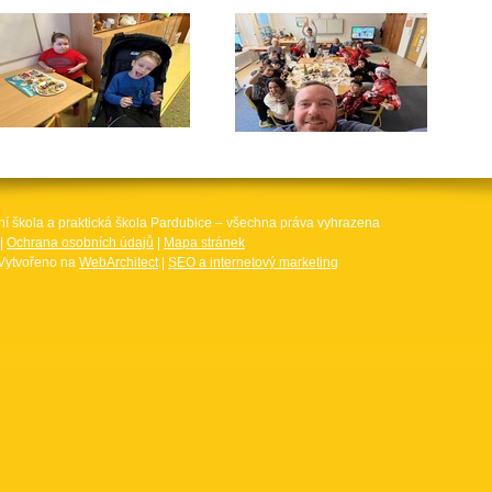
ní škola a praktická škola Pardubice – všechna práva vyhrazena
|
Ochrana osobních údajů
|
Mapa stránek
Vytvořeno na
WebArchitect
|
SEO a internetový marketing