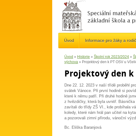
Úvod
Informace pro žáky a rodi
Úvod
»
Historie
»
Školní rok 2023/2024
»
Š
výchova
»
Projektový den k PT OSV u Včeli
Projektový den k 
Dne 22. 12. 2023 v naší třídě proběhl p
svátek Vánoce. Při první hodině si povíd
které k němu patří. Při druhé hodině jsme
z hvězdičky, která byla uvnitř. Básnička
zavítali do třídy ZŠ VI., kde probíhala 
koledy, které nám hrál pan učitel na kyt
a pozorovali zimní přírodu, vánoční vý
Bc. Eliška Baranjová