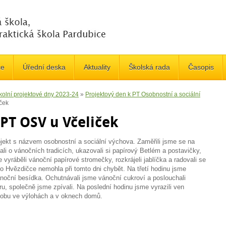
če
Úřední deska
Aktuality
Školská rada
Časopis
kolní projektové dny 2023-24
»
Projektový den k PT Osobnostní a sociální
ček
PT OSV u Včeliček
rojekt s názvem osobnostní a sociální výchova. Zaměřili jsme se na
ali o vánočních tradicích, ukazovali si papírový Betlém a postavičky,
 vyráběli vánoční papírové stromečky, rozkrájeli jablíčka a radovali se
 o Hvězdičce nemohla při tomto dni chybět. Na třetí hodinu jsme
vánoční besídka. Ochutnávali jsme vánoční cukroví a poslouchali
aru, společně jsme zpívali. Na poslední hodinu jsme vyrazili ven
zdobu ve výlohách a v oknech domů.