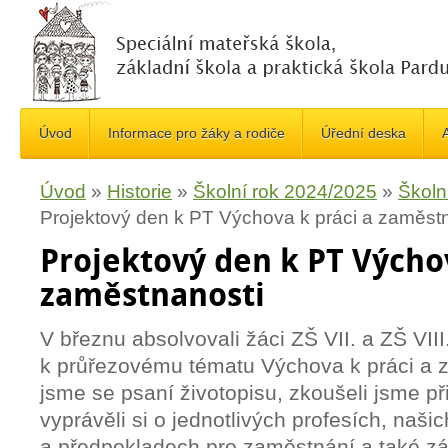
Úvod
Informace pro žáky a rodiče
Úřední deska
A
Úvod
»
Historie
»
Školní rok 2024/2025
»
Školn
Projektový den k PT Výchova k práci a zaměst
Projektový den k PT Výchov
zaměstnanosti
V březnu absolvovali žáci ZŠ VII. a ZŠ VIII
k průřezovému tématu Výchova k práci a 
jsme se psaní životopisu, zkoušeli jsme př
vyprávěli si o jednotlivých profesích, naš
a předpokladech pro zaměstnání a také zá