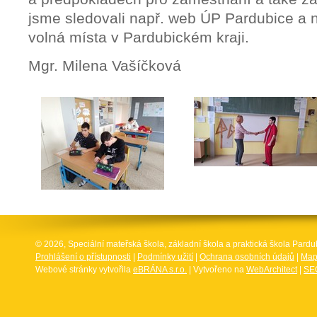
jsme sledovali např. web ÚP Pardubice a
volná místa v Pardubickém kraji.
Mgr. Milena Vašíčková
© 2026, Speciální mateřská škola, základní škola a praktická škola Par
Prohlášení o přístupnosti
|
Podmínky užití
|
Ochrana osobních údajů
|
Map
Webové stránky vytvořila
eBRÁNA s.r.o.
| Vytvořeno na
WebArchitect
|
SEO