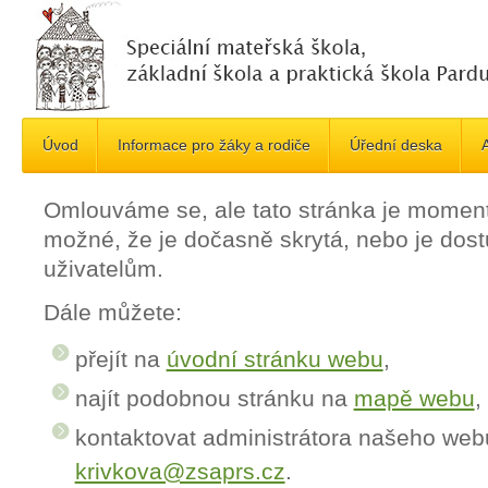
Úvod
Informace pro žáky a rodiče
Úřední deska
A
Omlouváme se, ale tato stránka je momen
možné, že je dočasně skrytá, nebo je do
uživatelům.
Dále můžete:
přejít na
úvodní stránku webu
,
najít podobnou stránku na
mapě webu
,
kontaktovat administrátora našeho web
krivkova@zsaprs.cz
.