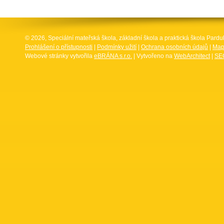
© 2026, Speciální mateřská škola, základní škola a praktická škola Par
Prohlášení o přístupnosti
|
Podmínky užití
|
Ochrana osobních údajů
|
Map
Webové stránky vytvořila
eBRÁNA s.r.o.
| Vytvořeno na
WebArchitect
|
SEO