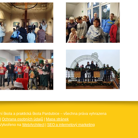
ní škola a praktická škola Pardubice – všechna práva vyhrazena
|
Ochrana osobních údajů
|
Mapa stránek
Vytvořeno na
WebArchitect
|
SEO a internetový marketing