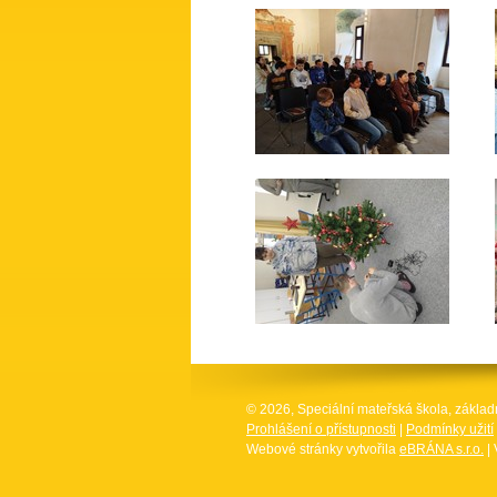
© 2026, Speciální mateřská škola, základ
Prohlášení o přístupnosti
|
Podmínky užití
Webové stránky vytvořila
eBRÁNA s.r.o.
| 