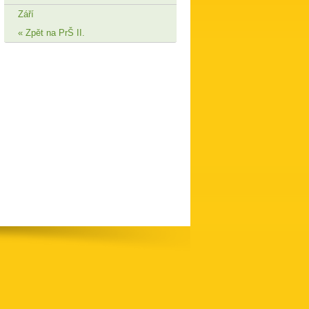
Září
Zpět na PrŠ II.