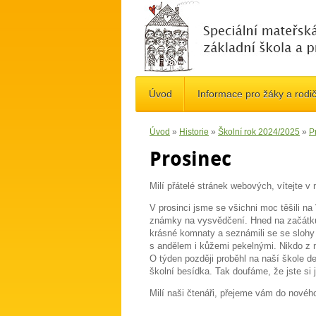
Úvod
Informace pro žáky a rodi
Úvod
»
Historie
»
Školní rok 2024/2025
»
Pr
Prosinec
Milí přátelé stránek webových, vítejte v
V prosinci jsme se všichni moc těšili na
známky na vysvědčení. Hned na začátku 
krásné komnaty a seznámili se se slohy 
s andělem i kůžemi pekelnými. Nikdo z na
O týden později proběhl na naší škole d
školní besídka. Tak doufáme, že jste si j
Milí naši čtenáři, přejeme vám do novéh