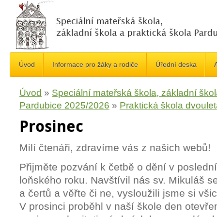
Úvod
Informace pro žáky a rodiče
Úřední deska
A
Úvod
»
Speciální mateřská škola, základní škol
Pardubice 2025/2026
»
Praktická škola dvoule
Prosinec
Milí čtenáři, zdravíme vás z našich webů!
Přijměte pozvání k četbě o dění v poslední
loňského roku. Navštívil nás sv. Mikuláš 
a čertů a věřte či ne, vysloužili jsme si vš
V prosinci proběhl v naší škole den otevřen