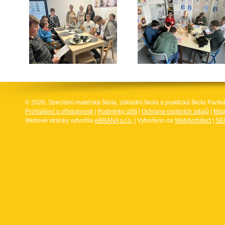
© 2026, Speciální mateřská škola, základní škola a praktická škola Par
Prohlášení o přístupnosti
|
Podmínky užití
|
Ochrana osobních údajů
|
Map
Webové stránky vytvořila
eBRÁNA s.r.o.
| Vytvořeno na
WebArchitect
|
SEO