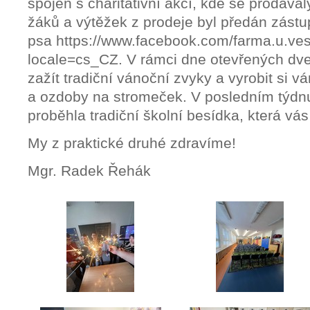
spojen s charitativní akcí, kde se prodáva
žáků a výtěžek z prodeje byl předán zást
psa https://www.facebook.com/farma.u.ve
locale=cs_CZ. V rámci dne otevřených dveř
zažít tradiční vánoční zvyky a vyrobit si 
a ozdoby na stromeček. V posledním týdn
proběhla tradiční školní besídka, která vás
My z praktické druhé zdravíme!
Mgr. Radek Řehák