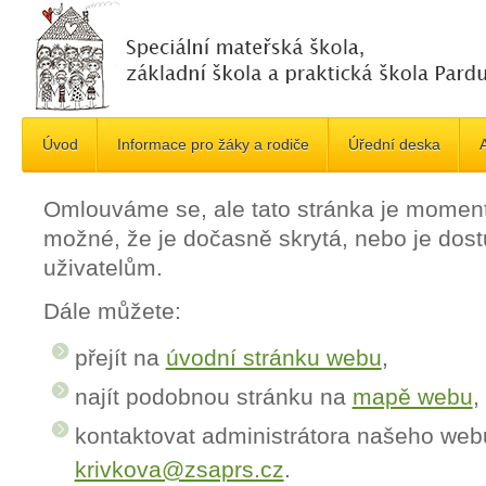
Úvod
Informace pro žáky a rodiče
Úřední deska
A
Omlouváme se, ale tato stránka je momen
možné, že je dočasně skrytá, nebo je do
uživatelům.
Dále můžete:
přejít na
úvodní stránku webu
,
najít podobnou stránku na
mapě webu
,
kontaktovat administrátora našeho web
krivkova@zsaprs.cz
.