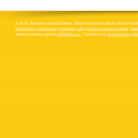
© 2026, Speciální mateřská škola, základní škola a praktická škola Par
Prohlášení o přístupnosti
|
Podmínky užití
|
Ochrana osobních údajů
|
Map
Webové stránky vytvořila
eBRÁNA s.r.o.
| Vytvořeno na
WebArchitect
|
SEO