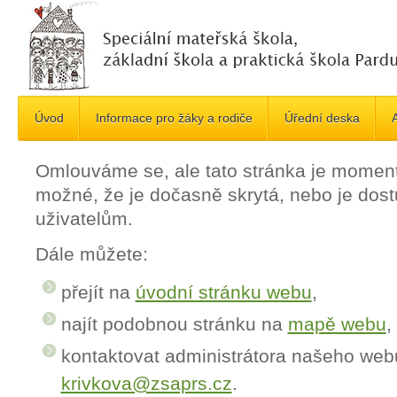
Úvod
Informace pro žáky a rodiče
Úřední deska
A
Omlouváme se, ale tato stránka je momen
možné, že je dočasně skrytá, nebo je do
uživatelům.
Dále můžete:
přejít na
úvodní stránku webu
,
najít podobnou stránku na
mapě webu
,
kontaktovat administrátora našeho web
krivkova@zsaprs.cz
.