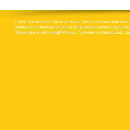
© 2026, Speciální mateřská škola, základní škola a praktická škola Par
Prohlášení o přístupnosti
|
Podmínky užití
|
Ochrana osobních údajů
|
Map
Webové stránky vytvořila
eBRÁNA s.r.o.
| Vytvořeno na
WebArchitect
|
SEO