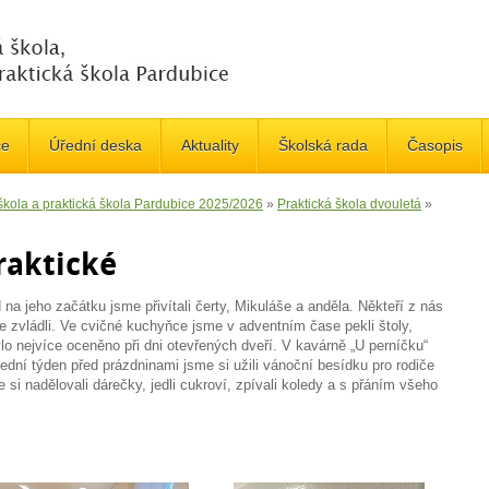
če
Úřední deska
Aktuality
Školská rada
Časopis
 škola a praktická škola Pardubice 2025/2026
»
Praktická škola dvouletá
»
praktické
na jeho začátku jsme přivítali čerty, Mikuláše a anděla. Někteří z nás
e zvládli. Ve cvičné kuchyňce jsme v adventním čase pekli štoly,
lo nejvíce oceněno při dni otevřených dveří. V kavárně „U perníčku“
dní týden před prázdninami jsme si užili vánoční besídku pro rodiče
me si nadělovali dárečky, jedli cukroví, zpívali koledy a s přáním všeho