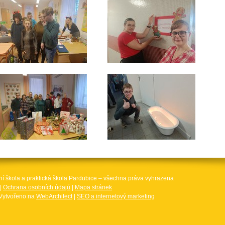
ní škola a praktická škola Pardubice – všechna práva vyhrazena
|
Ochrana osobních údajů
|
Mapa stránek
Vytvořeno na
WebArchitect
|
SEO a internetový marketing