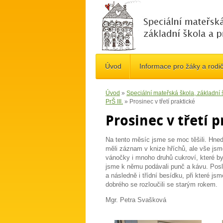
Úvod
Informace pro žáky a rodi
Úvod
»
Speciální mateřská škola, základní
PrŠ III.
»
Prosinec v třetí praktické
Prosinec v třetí 
Na tento měsíc jsme se moc těšili. Hned 
měli záznam v knize hříchů, ale vše jsm
vánočky i mnoho druhů cukroví, které by
jsme k němu podávali punč a kávu. Posle
a následně i třídní besídku, při které js
dobrého se rozloučili se starým rokem.
Mgr. Petra Svašková