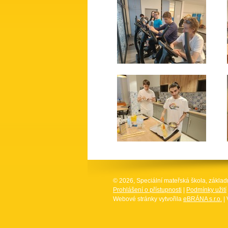
© 2026, Speciální mateřská škola, základ
Prohlášení o přístupnosti
|
Podmínky užití
Webové stránky vytvořila
eBRÁNA s.r.o.
| 