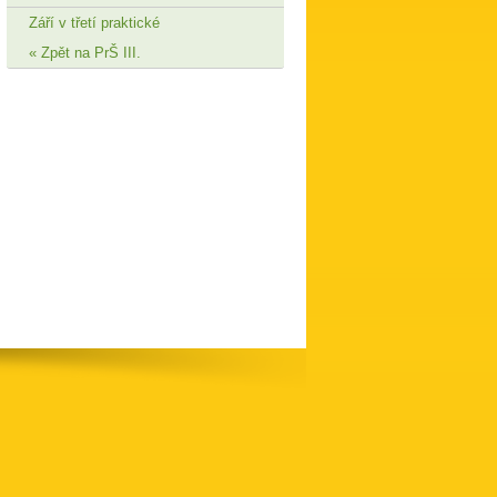
Září v třetí praktické
Zpět na PrŠ III.