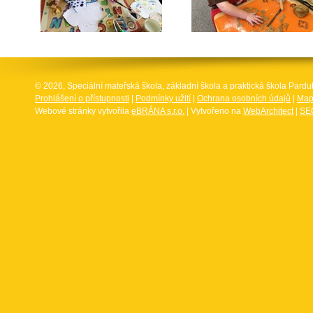
© 2026, Speciální mateřská škola, základní škola a praktická škola Par
Prohlášení o přístupnosti
|
Podmínky užití
|
Ochrana osobních údajů
|
Map
Webové stránky vytvořila
eBRÁNA s.r.o.
| Vytvořeno na
WebArchitect
|
SEO