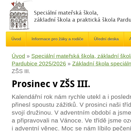
Úvod
Informace pro žáky a rodiče
Úřední deska
A
Úvod
»
Speciální mateřská škola, základní škol
Pardubice 2025/2026
»
Základní škola speciáln
ZŠS III.
Prosinec v ZŠS III.
Kalendářní rok nám rychle utekl a i posle
přinesl spoustu zážitků. V prosinci naši tří
svojí družinou. V adventním období a jsme se
a připravovali na Vánoce. Ve třídě jsme oz
i adventní věnec. Moc se nám líbilo pečení