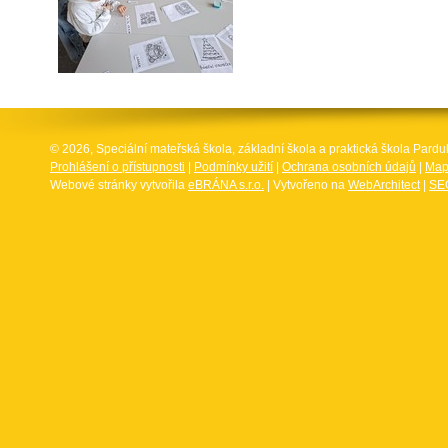
© 2026, Speciální mateřská škola, základní škola a praktická škola Par
Prohlášení o přístupnosti
|
Podmínky užití
|
Ochrana osobních údajů
|
Map
Webové stránky vytvořila
eBRÁNA s.r.o.
| Vytvořeno na
WebArchitect
|
SEO