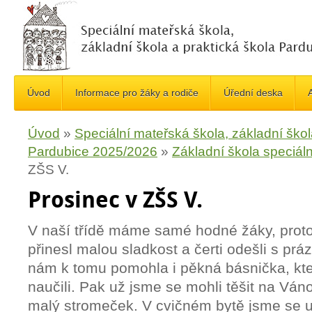
Úvod
Informace pro žáky a rodiče
Úřední deska
A
Úvod
»
Speciální mateřská škola, základní škol
Pardubice 2025/2026
»
Základní škola speciáln
ZŠS V.
Prosinec v ZŠS V.
V naší třídě máme samé hodné žáky, prot
přinesl malou sladkost a čerti odešli s pr
nám k tomu pomohla i pěkná básnička, kt
naučili. Pak už jsme se mohli těšit na Ván
malý stromeček. V cvičném bytě jsme se uč