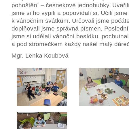
pohoštění – česnekové jednohubky. Uvařili 
jsme si ho vypili a popovídali si. Učili jsme 
k vánočním svátkům. Určovali jsme počáteč
doplňovali jsme správná písmen. Poslední
jsme si udělali vánoční besídku, pochutnal
a pod stromečkem každý našel malý dá
Mgr. Lenka Koubová