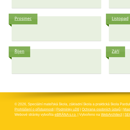
Prosinec
Listopad
Říjen
Září
© 2026, Speciální mateřská škola, základní škola a praktická škola Par
Prohlášení o přístupnosti
|
Podmínky užití
|
Ochrana osobních údajů
|
Map
Webové stránky vytvořila
eBRÁNA s.r.o.
| Vytvořeno na
WebArchitect
|
SEO