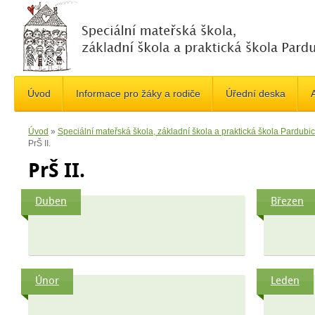
Úvod
Informace pro žáky a rodiče
Úřední deska
A
Úvod
»
Speciální mateřská škola, základní škola a praktická škola Pardub
PrŠ II.
PrŠ II.
Duben
Březen
Únor
Leden