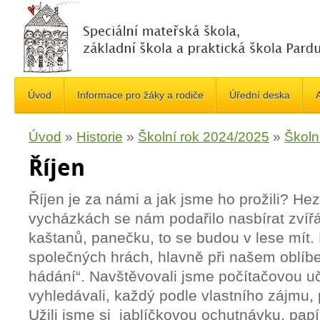
Úvod
Informace pro žáky a rodiče
Úřední deska
A
Úvod
»
Historie
»
Školní rok 2024/2025
»
Školn
Říjen
Říjen je za námi a jak jsme ho prožili? He
vycházkách se nám podařilo nasbírat zví
kaštanů, panečku, to se budou v lese mít.
společných hrách, hlavně při našem oblíb
hádání“. Navštěvovali jsme počítačovou 
vyhledávali, každý podle vlastního zájmu, 
Užili jsme si jablíčkovou ochutnávku, papí