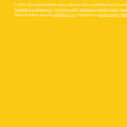
© 2026, Speciální mateřská škola, základní škola a praktická škola Par
Prohlášení o přístupnosti
|
Podmínky užití
|
Ochrana osobních údajů
|
Map
Webové stránky vytvořila
eBRÁNA s.r.o.
| Vytvořeno na
WebArchitect
|
SEO