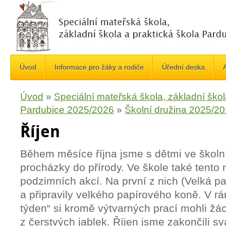
Úvod
Informace pro žáky a rodiče
Úřední deska
A
Úvod
»
Speciální mateřská škola, základní škol
Pardubice 2025/2026
»
Školní družina 2025/2
Říjen
Během měsíce října jsme s dětmi ve školní
procházky do přírody. Ve škole také tento
podzimních akcí. Na první z nich (Velká par
a připravily velkého papírového koně. V rá
týden“ si kromě výtvarných prací mohli žáci
z čerstvých jablek. Říjen jsme zakončili 