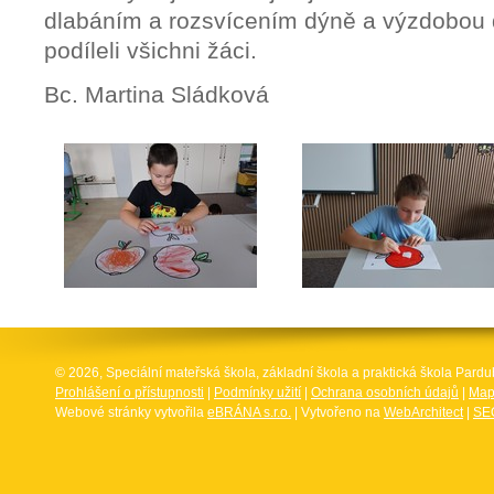
dlabáním a rozsvícením dýně a výzdobou d
podíleli všichni žáci.
Bc. Martina Sládková
© 2026, Speciální mateřská škola, základní škola a praktická škola Par
Prohlášení o přístupnosti
|
Podmínky užití
|
Ochrana osobních údajů
|
Map
Webové stránky vytvořila
eBRÁNA s.r.o.
| Vytvořeno na
WebArchitect
|
SEO