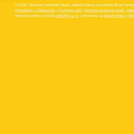
© 2026, Speciální mateřská škola, základní škola a praktická škola Par
Prohlášení o přístupnosti
|
Podmínky užití
|
Ochrana osobních údajů
|
Map
Webové stránky vytvořila
eBRÁNA s.r.o.
| Vytvořeno na
WebArchitect
|
SEO