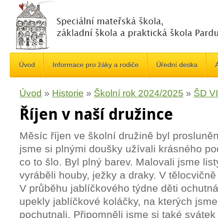
Úvod
Informace pro žáky a rodiče
Úřední deska
A
Úvod
»
Historie
»
Školní rok 2024/2025
»
ŠD VI
Říjen v naší družince
Měsíc říjen ve školní družině byl prosluně
jsme si plnými doušky užívali krásného p
co to šlo. Byl plný barev. Malovali jsme list
vyráběli houby, ježky a draky. V tělocvičně 
V průběhu jablíčkového týdne děti ochutná
upekly jablíčkové koláčky, na kterých jsme
pochutnali. Připomněli jsme si také svátek