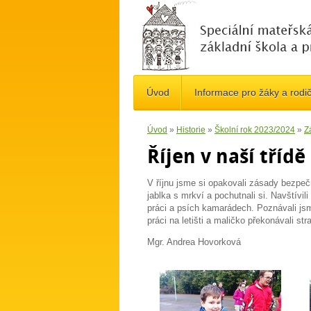
Úvod
Informace pro žáky a rodi
Úvod
»
Historie
»
Školní rok 2023/2024
»
Z
Říjen v naší třídě
V říjnu jsme si opakovali zásady bezpeč
jablka s mrkví a pochutnali si. Navštívi
práci a psích kamarádech. Poznávali jsm
práci na letišti a maličko překonávali str
Mgr. Andrea Hovorková