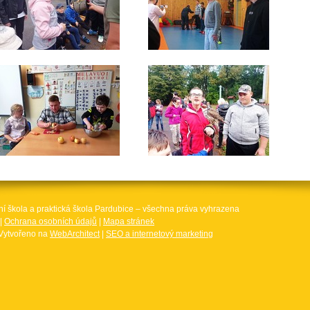
ní škola a praktická škola Pardubice – všechna práva vyhrazena
|
Ochrana osobních údajů
|
Mapa stránek
Vytvořeno na
WebArchitect
|
SEO a internetový marketing