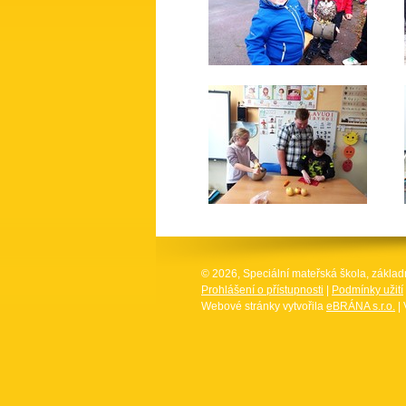
© 2026, Speciální mateřská škola, základ
Prohlášení o přístupnosti
|
Podmínky užití
Webové stránky vytvořila
eBRÁNA s.r.o.
| 