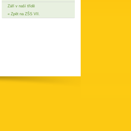
Září v naší třídě
Zpět na ZŠS VII.