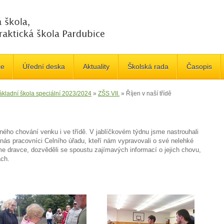
če
Úřední deska
Aktuality
Školská rada
Časopis
ákladní škola speciální 2023/2024
»
ZŠS VII.
»
Říjen v naší třídě
ného chování venku i ve třídě. V jablíčkovém týdnu jsme nastrouhali
li nás pracovníci Celního úřadu, kteří nám vypravovali o své nelehké
e dravce, dozvěděli se spoustu zajímavých informací o jejich chovu,
ach.