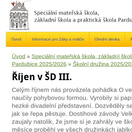
Úvod
Informace pro žáky a rodiče
Úřední deska
A
Úvod
»
Speciální mateřská škola, základní škol
Pardubice 2025/2026
»
Školní družina 2025/2
Říjen v ŠD III.
Celým říjnem nás provázela pohádka O veli
naučily pohybovou formou. Vyrobily si papí
hezké divadelní představení. Dozvěděly se
jak se řepa pěstuje. Dostihové závody Ve
zaujaly natolik, že jsme si je zahrály ve šk
měsíce proběhl ve všech družinkách jabl