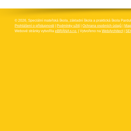
© 2026, Speciální mateřská škola, základní škola a praktická škola Par
Prohlášení o přístupnosti
|
Podmínky užití
|
Ochrana osobních údajů
|
Map
Webové stránky vytvořila
eBRÁNA s.r.o.
| Vytvořeno na
WebArchitect
|
SEO