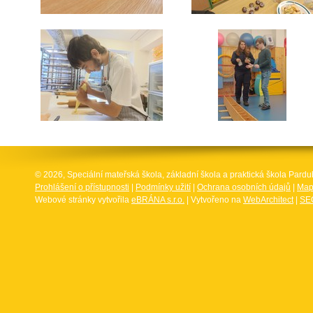
© 2026, Speciální mateřská škola, základní škola a praktická škola Par
Prohlášení o přístupnosti
|
Podmínky užití
|
Ochrana osobních údajů
|
Map
Webové stránky vytvořila
eBRÁNA s.r.o.
| Vytvořeno na
WebArchitect
|
SEO