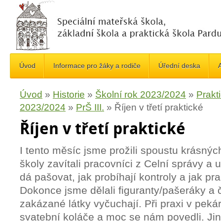
Úvod
Informace pro žáky a rodiče
Úřední deska
A
Úvod
»
Historie
»
Školní rok 2023/2024
»
Prakt
2023/2024
»
PrŠ III.
»
Říjen v třetí praktické
Říjen v třetí praktické
I tento měsíc jsme prožili spoustu krásnýc
školy zavítali pracovníci z Celní správy a 
dá pašovat, jak probíhají kontroly a jak pr
Dokonce jsme dělali figuranty/pašeráky a če
zakázané látky vyčuchají. Při praxi v peká
svatební koláče a moc se nám povedli. Jiní