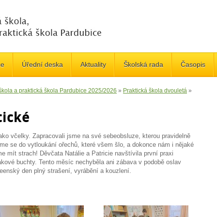
če
Úřední deska
Aktuality
Školská rada
Časopis
 škola a praktická škola Pardubice 2025/2026
»
Praktická škola dvouletá
»
tické
jako včelky. Zapracovali jsme na své sebeobsluze, kterou pravidelně
jsme se do vytloukání ořechů, které všem šlo, a dokonce nám i nějaké
 mít strach! Děvčata Natálie a Patricie navštívila první praxi
akové buchty. Tento měsíc nechyběla ani zábava v podobě oslav
enský den plný strašení, vyrábění a kouzlení.