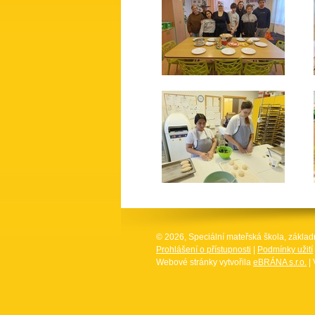
© 2026, Speciální mateřská škola, základ
Prohlášení o přístupnosti
|
Podmínky užití
Webové stránky vytvořila
eBRÁNA s.r.o.
| 