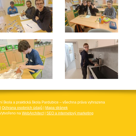
ní škola a praktická škola Pardubice – všechna práva vyhrazena
|
Ochrana osobních údajů
|
Mapa stránek
Vytvořeno na
WebArchitect
|
SEO a internetový marketing