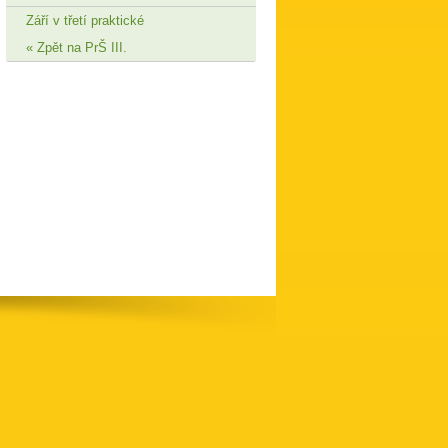
Září v třetí praktické
Zpět na PrŠ III.