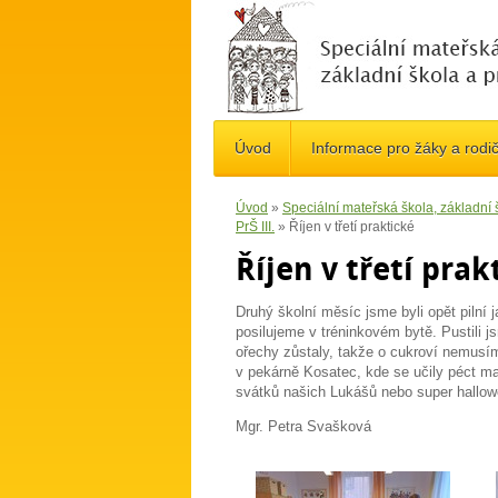
Úvod
Informace pro žáky a rodi
Úvod
»
Speciální mateřská škola, základní
PrŠ III.
»
Říjen v třetí praktické
Říjen v třetí prak
Druhý školní měsíc jsme byli opět pilní 
posilujeme v tréninkovém bytě. Pustili 
ořechy zůstaly, takže o cukroví nemusíme
v pekárně Kosatec, kde se učily péct m
svátků našich Lukášů nebo super hallowe
Mgr. Petra Svašková