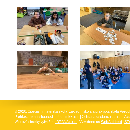
© 2026, Speciální mateřská škola, základní škola a praktická škola Par
Prohlášení o přístupnosti
|
Podmínky užití
|
Ochrana osobních údajů
|
Map
Webové stránky vytvořila
eBRÁNA s.r.o.
| Vytvořeno na
WebArchitect
|
SEO