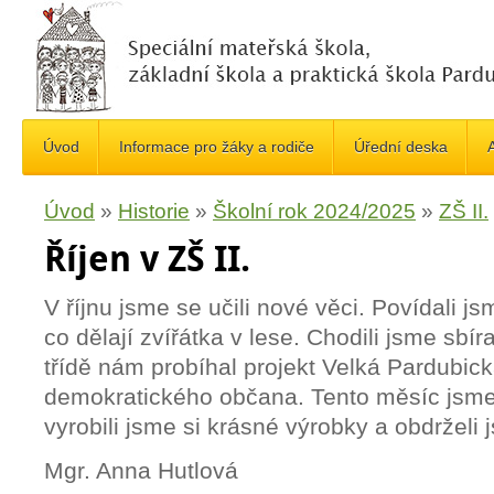
Úvod
Informace pro žáky a rodiče
Úřední deska
A
Úvod
»
Historie
»
Školní rok 2024/2025
»
ZŠ II.
Říjen v ZŠ II.
V říjnu jsme se učili nové věci. Povídali j
co dělají zvířátka v lese. Chodili jsme sbír
třídě nám probíhal projekt Velká Pardubic
demokratického občana. Tento měsíc jsme
vyrobili jsme si krásné výrobky a obdrželi
Mgr. Anna Hutlová