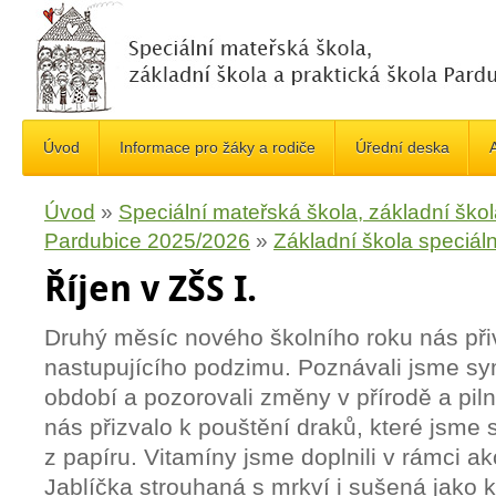
Úvod
Informace pro žáky a rodiče
Úřední deska
A
Úvod
»
Speciální mateřská škola, základní škol
Pardubice 2025/2026
»
Základní škola speciáln
Říjen v ZŠS I.
Druhý měsíc nového školního roku nás přiv
nastupujícího podzimu. Poznávali jsme sy
období a pozorovali změny v přírodě a piln
nás přizvalo k pouštění draků, které jsme s
z papíru. Vitamíny jsme doplnili v rámci a
Jablíčka strouhaná s mrkví i sušená jako 