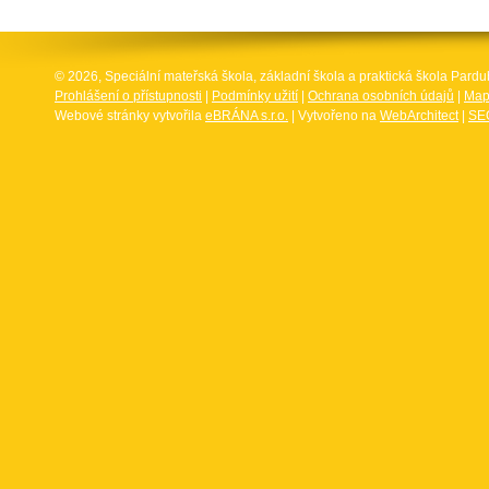
© 2026, Speciální mateřská škola, základní škola a praktická škola Par
Prohlášení o přístupnosti
|
Podmínky užití
|
Ochrana osobních údajů
|
Map
Webové stránky vytvořila
eBRÁNA s.r.o.
| Vytvořeno na
WebArchitect
|
SEO