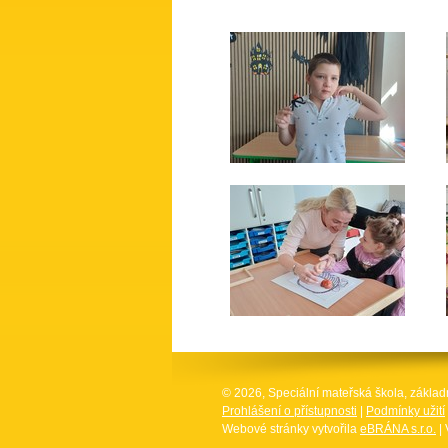
© 2026, Speciální mateřská škola, základ
Prohlášení o přístupnosti
|
Podmínky užití
Webové stránky vytvořila
eBRÁNA s.r.o.
| 