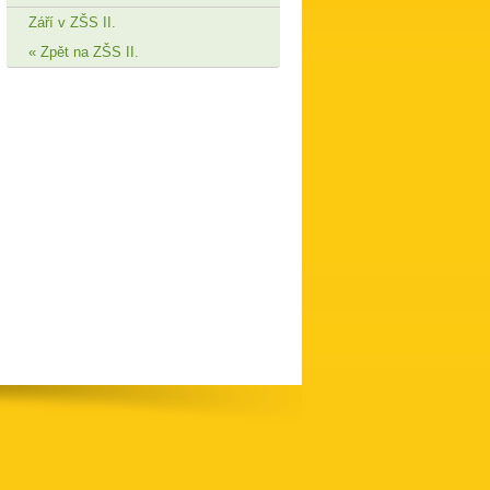
Září v ZŠS II.
Zpět na ZŠS II.