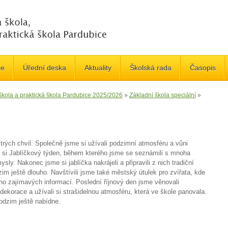
če
Úřední deska
Aktuality
Školská rada
Časopis
 škola a praktická škola Pardubice 2025/2026
»
Základní škola speciální
»
rých chvil. Společně jsme si užívali podzimní atmosféru a vůni
e si Jablíčkový týden, během kterého jsme se seznámili s mnoha
sly. Nakonec jsme si jablíčka nakrájeli a připravili z nich tradiční
im ještě dlouho. Navštívili jsme také městský útulek pro zvířata, kde
ho zajímavých informací. Poslední říjnový den jsme věnovali
ekorace a užívali si strašidelnou atmosféru, která ve škole panovala.
odzim ještě nabídne.