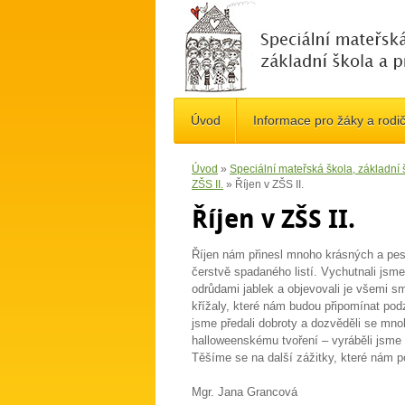
Úvod
Informace pro žáky a rodi
Úvod
»
Speciální mateřská škola, základní
ZŠS II.
»
Říjen v ZŠS II.
Říjen v ZŠS II.
Říjen nám přinesl mnoho krásných a pest
čerstvě spadaného listí. Vychutnali jsm
odrůdami jablek a objevovali je všemi smy
křížaly, které nám budou připomínat podz
jsme předali dobroty a dozvěděli se mno
halloweenskému tvoření – vyráběli jsme d
Těšíme se na další zážitky, které nám p
Mgr. Jana Grancová