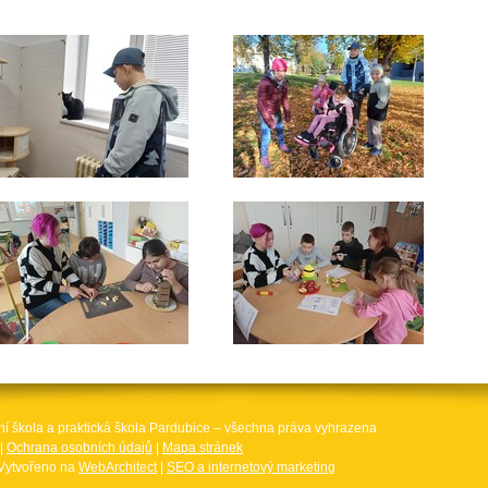
ní škola a praktická škola Pardubice – všechna práva vyhrazena
|
Ochrana osobních údajů
|
Mapa stránek
Vytvořeno na
WebArchitect
|
SEO a internetový marketing