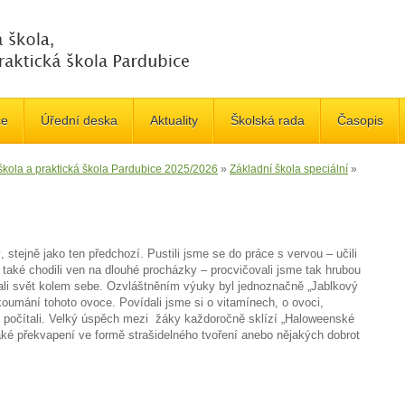
če
Úřední deska
Aktuality
Školská rada
Časopis
 škola a praktická škola Pardubice 2025/2026
»
Základní škola speciální
»
ý, stejně jako ten předchozí. Pustili jsme se do práce s vervou – učili
me také chodili ven na dlouhé procházky – procvičovali jsme tak hrubou
vali svět kolem sebe. Ozvláštněním výuky byl jednoznačně „Jablkový
koumání tohoto ovoce. Povídali jsme si o vitamínech, o ovoci,
aky počítali. Velký úspěch mezi žáky každoročně sklízí „Haloweenské
jaké překvapení ve formě strašidelného tvoření anebo nějakých dobrot