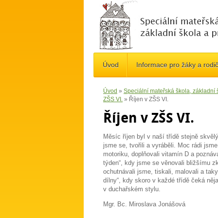
Úvod
Informace pro žáky a rodi
Úvod
»
Speciální mateřská škola, základní
ZŠS VI.
»
Říjen v ZŠS VI.
Říjen v ZŠS VI.
Měsíc říjen byl v naší třídě stejně skvěl
jsme se, tvořili a vyráběli. Moc rádi js
motoriku, doplňovali vitamín D a pozná
týden“, kdy jsme se věnovali bližšímu z
ochutnávali jsme, tiskali, malovali a t
dílny“, kdy skoro v každé třídě čeká ně
v duchařském stylu.
Mgr. Bc. Miroslava Jonášová