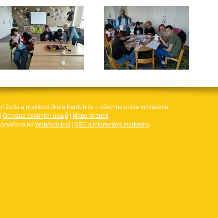
ní škola a praktická škola Pardubice – všechna práva vyhrazena
|
Ochrana osobních údajů
|
Mapa stránek
Vytvořeno na
WebArchitect
|
SEO a internetový marketing