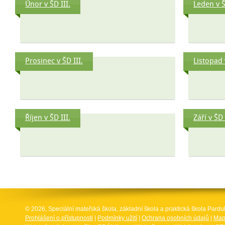
Únor v ŠD III.
Leden v Š
Prosinec v ŠD III.
Listopad 
Říjen v ŠD III.
Září v ŠD 
© 2026, Speciální mateřská škola, základní škola a praktická škola Par
Prohlášení o přístupnosti
|
Podmínky užití
|
Ochrana osobních údajů
|
Map