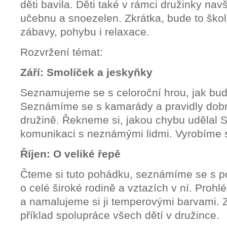
děti bavila. Děti také v rámci družinky nav
učebnu a snoezelen. Zkrátka, bude to školn
zábavy, pohybu i relaxace.
Rozvržení témat:
Září: Smolíček a jeskyňky
Seznamujeme se s celoroční hrou, jak bude 
Seznámíme se s kamarády a pravidly dobr
družině. Řekneme si, jakou chybu udělal 
komunikaci s neznámými lidmi. Vyrobíme s
Říjen: O veliké řepě
Čteme si tuto pohádku, seznámíme se s p
o celé široké rodině a vztazích v ní. Proh
a namalujeme si ji temperovými barvami. 
příklad spolupráce všech dětí v družince.