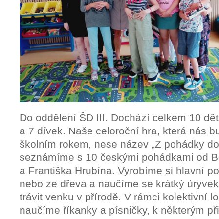
Do oddělení ŠD III. Dochází celkem 10 dětí
a 7 dívek. Naše celoroční hra, která nás 
školním rokem, nese název „Z pohádky do
seznámíme s 10 českými pohádkami od 
a Františka Hrubína. Vyrobíme si hlavní po
nebo ze dřeva a naučíme se krátký úryv
trávit venku v přírodě. V rámci kolektivní 
naučíme říkanky a písničky, k některým p