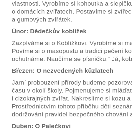
vlastnosti. Vyrobíme si kohoutka a slepičk
o domácích zvířatech. Postavíme si zvířec
a gumových zvířátek.
Únor: Dědečkův koblížek
Zazpíváme si o Koblížkovi. Vyrobíme si m
Povíme si o masopustu a tradici pečení kob
ochutnáme. Naučíme se písničku:“ Já, kobl
Březen: O nezvedených kůzlatech
Jarní probouzení přírody budeme pozorovat
času v okolí školy. Pojmenujeme si mláďa
i cizokrajných zvířat. Nakreslíme si kozu a
Prostřednictvím tohoto příběhu děti seznám
dodržování pravidel bezpečného chování a
Duben: O Palečkovi