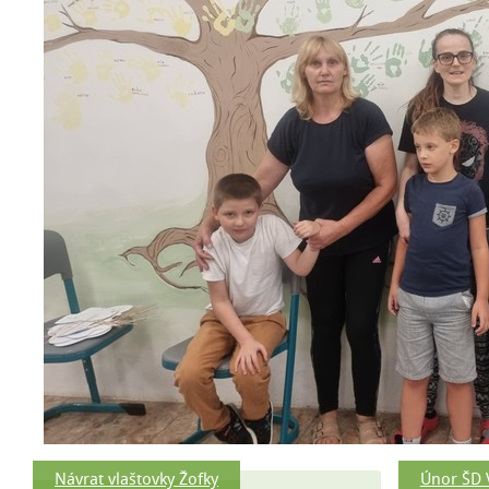
Návrat vlaštovky Žofky
Únor ŠD V