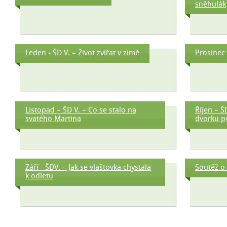
sněhulák
Leden - ŠD V. – Život zvířat v zimě
Prosinec 
Listopad – ŠD V. – Co se stalo na
Říjen – Š
svatého Martina
dvorku p
Září - ŠDV. – Jak se vlaštovka chystala
Soutěž o 
k odletu