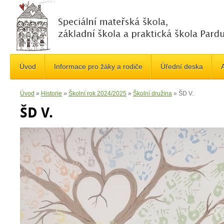
Úvod
Informace pro žáky a rodiče
Úřední deska
A
Úvod
»
Historie
»
Školní rok 2024/2025
»
Školní družina
»
ŠD V.
ŠD V.