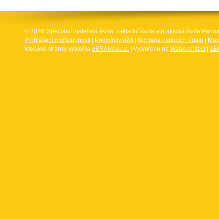
© 2026, Speciální mateřská škola, základní škola a praktická škola Par
Prohlášení o přístupnosti
|
Podmínky užití
|
Ochrana osobních údajů
|
Map
Webové stránky vytvořila
eBRÁNA s.r.o.
| Vytvořeno na
WebArchitect
|
SEO