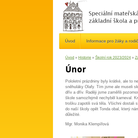
Úvod
Informace pro žáky a rodi
Úvod
»
Historie
»
Školní rok 2023/2024
»
Z
Únor
Pololetní prázdniny byly krátké, ale to n
sněhuláky Olafy. Tím jsme ale museli sko
dřív a dřív. Raději jsme zaměřili pozorno
škole samozřejmě nechyběl karneval. Kr
trošku zapotili svá těla. Všichni dostal
do naší školy opět Tonda obal, který nám 
důležité.
Mgr. Monika Klempířová