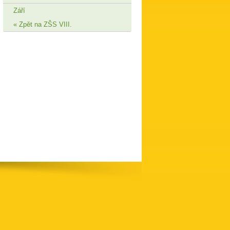
Září
Zpět na ZŠS VIII.