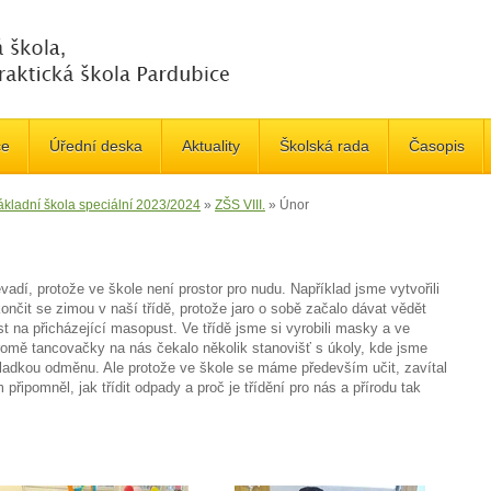
če
Úřední deska
Aktuality
Školská rada
Časopis
ákladní škola speciální 2023/2024
»
ZŠS VIII.
»
Únor
evadí, protože ve škole není prostor pro nudu. Například jsme vytvořili
nčit se zimou v naší třídě, protože jaro o sobě začalo dávat vědět
st na přicházející masopust. Ve třídě jsme si vyrobili masky a ve
omě tancovačky na nás čekalo několik stanovišť s úkoly, kde jsme
i sladkou odměnu. Ale protože ve škole se máme především učit, zavítal
připomněl, jak třídit odpady a proč je třídění pro nás a přírodu tak