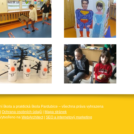
ní škola a praktická škola Pardubice – všechna práva vyhrazena
|
Ochrana osobních údajů
|
Mapa stránek
Vytvořeno na
WebArchitect
|
SEO a internetový marketing