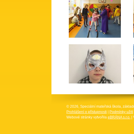
© 2026, Speciální mateřská škola, základ
Prohlášení o přístupnosti
|
Podmínky užití
Webové stránky vytvořila
eBRÁNA s.r.o.
| 