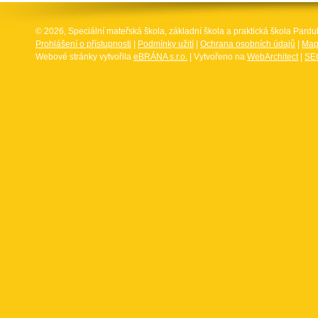
© 2026, Speciální mateřská škola, základní škola a praktická škola Par
Prohlášení o přístupnosti
|
Podmínky užití
|
Ochrana osobních údajů
|
Map
Webové stránky vytvořila
eBRÁNA s.r.o.
| Vytvořeno na
WebArchitect
|
SEO