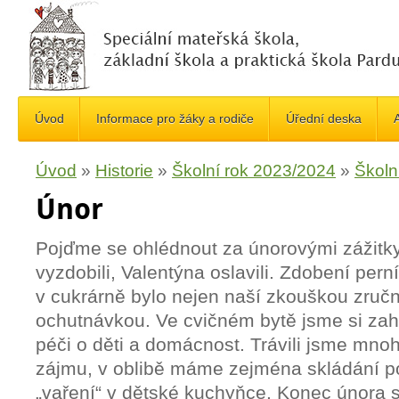
Úvod
Informace pro žáky a rodiče
Úřední deska
A
Úvod
»
Historie
»
Školní rok 2023/2024
»
Školn
Únor
Pojďme se ohlédnout za únorovými zážitky
vyzdobili, Valentýna oslavili. Zdobení per
v cukrárně bylo nejen naší zkouškou zručno
ochutnávkou. Ve cvičném bytě jsme si zahr
péči o děti a domácnost. Trávili jsme mno
zájmu, v oblibě máme zejména skládání 
„vaření“ v dětské kuchyňce. Konec února 