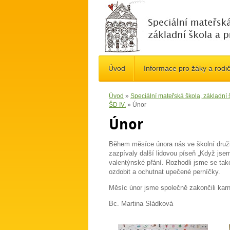
Úvod
Informace pro žáky a rodi
Úvod
»
Speciální mateřská škola, základní
ŠD IV.
»
Únor
Únor
Během měsíce února nás ve školní druži
zazpívaly další lidovou píseň „Když jsem
valentýnské přání. Rozhodli jsme se také
ozdobit a ochutnat upečené perníčky.
Měsíc únor jsme společně zakončili karn
Bc. Martina Sládková