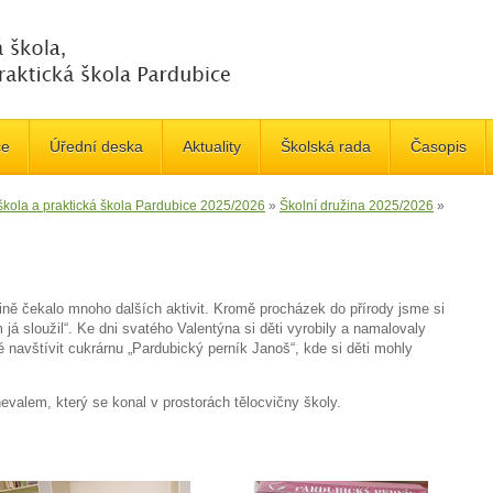
če
Úřední deska
Aktuality
Školská rada
Časopis
 škola a praktická škola Pardubice 2025/2026
»
Školní družina 2025/2026
»
ně čekalo mnoho dalších aktivit. Kromě procházek do přírody jsme si
 já sloužil“. Ke dni svatého Valentýna si děti vyrobily a namalovaly
 navštívit cukrárnu „Pardubický perník Janoš“, kde si děti mohly
evalem, který se konal v prostorách tělocvičny školy.