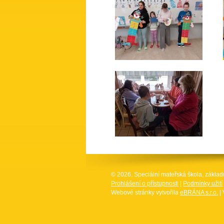
© 2026, Speciální mateřská škola, základ
Prohlášení o přístupnosti
|
Podmínky užití
Webové stránky vytvořila
eBRÁNA s.r.o.
| 