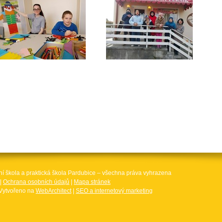
ní škola a praktická škola Pardubice – všechna práva vyhrazena
|
Ochrana osobních údajů
|
Mapa stránek
Vytvořeno na
WebArchitect
|
SEO a internetový marketing