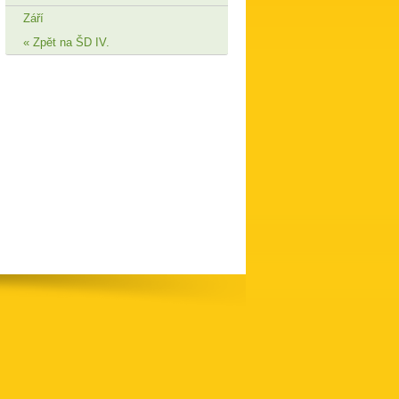
Září
Zpět na ŠD IV.