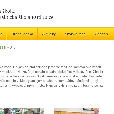
če
Úřední deska
Aktuality
Školská rada
Časopis
S II.
»
Únor
ko voda. Po jarních prázdninách jsme se těšili na karnevalové veselí.
v maskách. Na závěr je čekala parádní diskotéka v tělocvičně. Chodili
 jsme si také namalovali. Učili jsme se pilně o lidském těle. Dozvěděli
 nás nebolely. Moc gratulujeme našemu kamarádovi Matějovi, který
turnaji a vybojoval první místo. Nyní už vyhlížíme jaro a těšíme se na