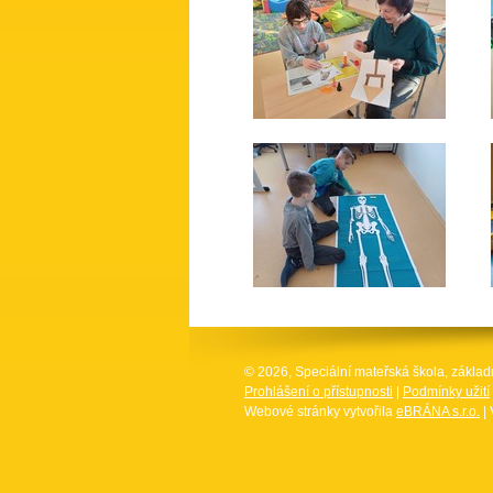
© 2026, Speciální mateřská škola, základ
Prohlášení o přístupnosti
|
Podmínky užití
Webové stránky vytvořila
eBRÁNA s.r.o.
| 