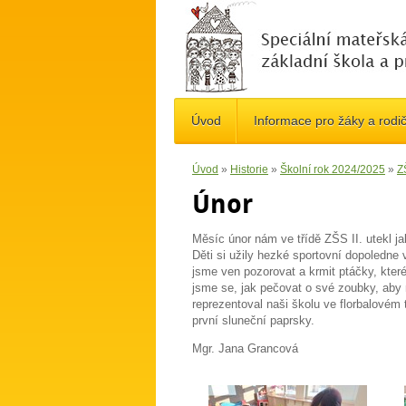
Úvod
Informace pro žáky a rodi
Úvod
»
Historie
»
Školní rok 2024/2025
»
ZŠ
Únor
Měsíc únor nám ve třídě ZŠS II. utekl ja
Děti si užily hezké sportovní dopoledne 
jsme ven pozorovat a krmit ptáčky, které
jsme se, jak pečovat o své zoubky, aby
reprezentoval naši školu ve florbalovém 
první sluneční paprsky.
Mgr. Jana Grancová