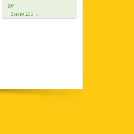
Září
Zpět na ZŠS II.