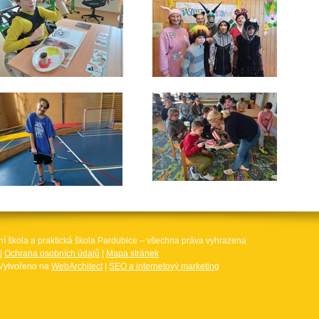
ní škola a praktická škola Pardubice – všechna práva vyhrazena
|
Ochrana osobních údajů
|
Mapa stránek
Vytvořeno na
WebArchitect
|
SEO a internetový marketing