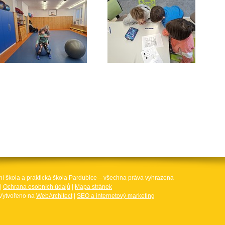
ní škola a praktická škola Pardubice – všechna práva vyhrazena
|
Ochrana osobních údajů
|
Mapa stránek
Vytvořeno na
WebArchitect
|
SEO a internetový marketing