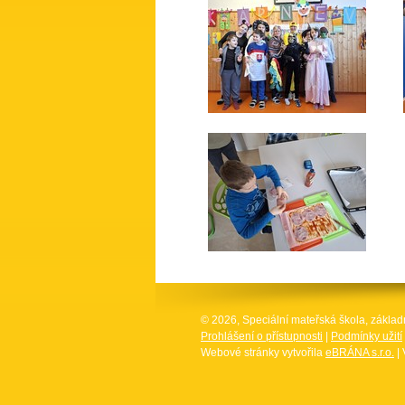
© 2026, Speciální mateřská škola, základ
Prohlášení o přístupnosti
|
Podmínky užití
Webové stránky vytvořila
eBRÁNA s.r.o.
| 