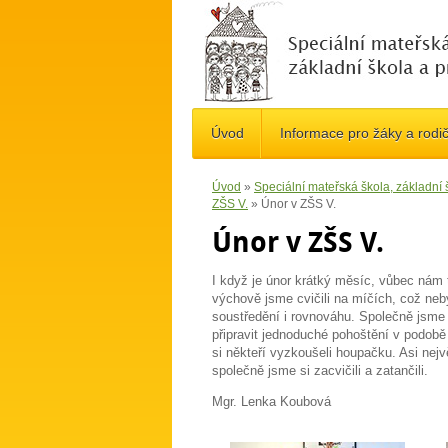
Úvod
Informace pro žáky a rodi
Úvod
»
Speciální mateřská škola, základní
ZŠS V.
»
Únor v ZŠS V.
Únor v ZŠS V.
I když je únor krátký měsíc, vůbec nám t
výchově jsme cvičili na míčích, což neb
soustředění i rovnováhu. Společně jsme 
připravit jednoduché pohoštění v podobě
si někteří vyzkoušeli houpačku. Asi nejv
společně jsme si zacvičili a zatančili.
Mgr. Lenka Koubová