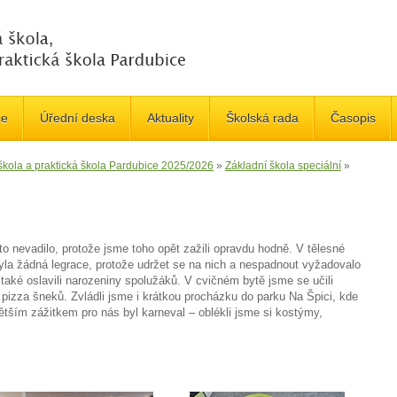
če
Úřední deska
Aktuality
Školská rada
Časopis
 škola a praktická škola Pardubice 2025/2026
»
Základní škola speciální
»
o nevadilo, protože jsme toho opět zažili opravdu hodně. V tělesné
yla žádná legrace, protože udržet se na nich a nespadnout vyžadovalo
také oslavili narozeniny spolužáků. V cvičném bytě jsme se učili
 pizza šneků. Zvládli jsme i krátkou procházku do parku Na Špici, kde
ětším zážitkem pro nás byl karneval – oblékli jsme si kostýmy,