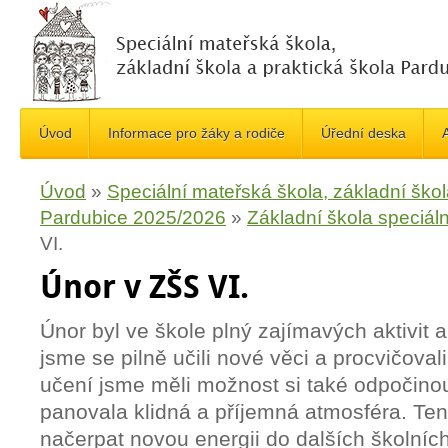
Úvod
Informace pro žáky a rodiče
Úřední deska
A
Úvod
»
Speciální mateřská škola, základní škol
Pardubice 2025/2026
»
Základní škola speciáln
VI.
Únor v ZŠS VI.
Únor byl ve škole plný zajímavých aktivit 
jsme se pilně učili nové věci a procvičova
učení jsme měli možnost si také odpočino
panovala klidná a příjemná atmosféra. Te
načerpat novou energii do dalších školní