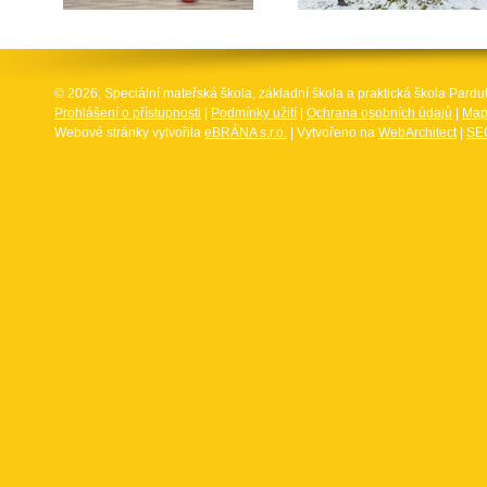
© 2026, Speciální mateřská škola, základní škola a praktická škola Par
Prohlášení o přístupnosti
|
Podmínky užití
|
Ochrana osobních údajů
|
Map
Webové stránky vytvořila
eBRÁNA s.r.o.
| Vytvořeno na
WebArchitect
|
SEO