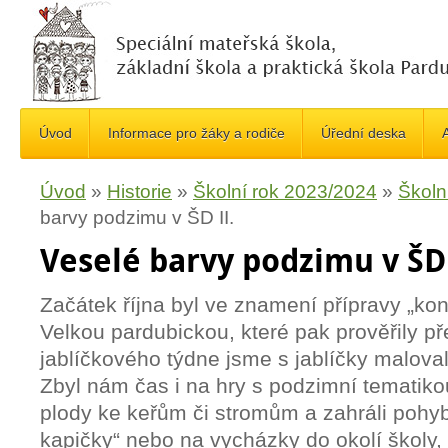
Úvod
Informace pro žáky a rodiče
Úřední deska
A
Úvod
»
Historie
»
Školní rok 2023/2024
»
Školn
barvy podzimu v ŠD II.
Veselé barvy podzimu v ŠD 
Začátek října byl ve znamení přípravy „ko
Velkou pardubickou, které pak prověřily př
jablíčkového týdne jsme s jablíčky malovali
Zbyl nám čas i na hry s podzimní tematikou
plody ke keřům či stromům a zahráli pohy
kapičky“ nebo na vycházky do okolí školy,