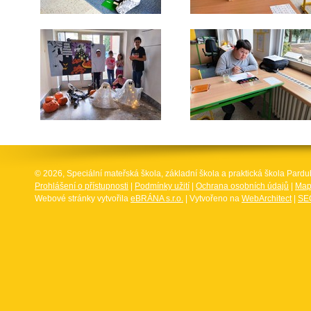
© 2026, Speciální mateřská škola, základní škola a praktická škola Par
Prohlášení o přístupnosti
|
Podmínky užití
|
Ochrana osobních údajů
|
Map
Webové stránky vytvořila
eBRÁNA s.r.o.
| Vytvořeno na
WebArchitect
|
SEO