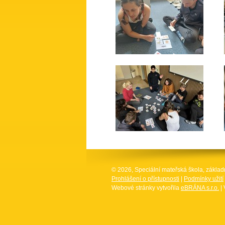
© 2026, Speciální mateřská škola, základ
Prohlášení o přístupnosti
|
Podmínky užití
Webové stránky vytvořila
eBRÁNA s.r.o.
| 