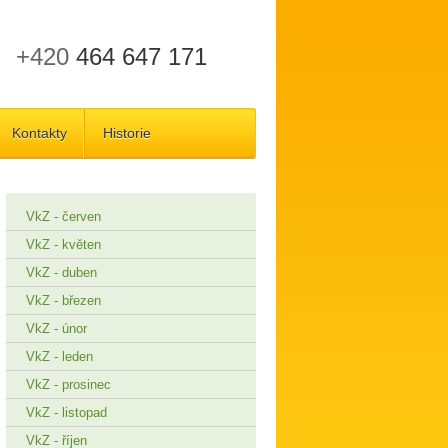
+420
464 647 171
Kontakty
Historie
VkZ - červen
VkZ - květen
VkZ - duben
VkZ - březen
VkZ - únor
VkZ - leden
VkZ - prosinec
VkZ - listopad
VkZ - říjen