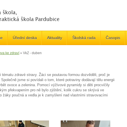
če
Úřední deska
Aktuality
Školská rada
Časopis
va ke zdraví
»
VkZ - duben
i tématu zdravé stravy. Žáci se poutavou formou dozvěděli, proč je
 Společně jsme si povídali o tom, které potraviny dodávají tělu energii
bět ovoce a zelenina. Pomocí výživové pyramidy si děti procvičily
lkým překvapením pro ně bylo zjištění, kolik cukru se skrývá ve
pro žáky poučná a vedla je k zamyšlení nad vlastními stravovacími