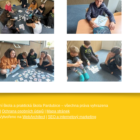
ní škola a praktická škola Pardubice – všechna práva vyhrazena
|
Ochrana osobních údajů
|
Mapa stránek
Vytvořeno na
WebArchitect
|
SEO a internetový marketing