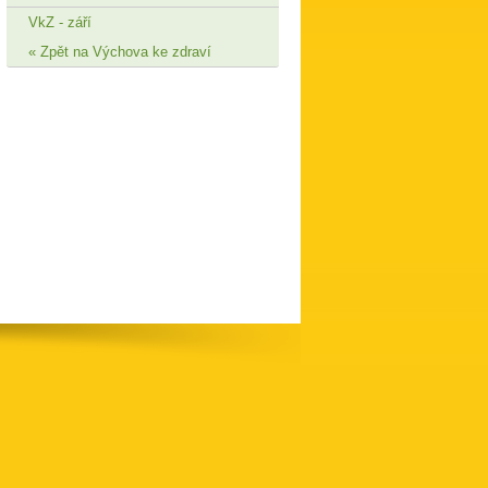
VkZ - září
Zpět na Výchova ke zdraví