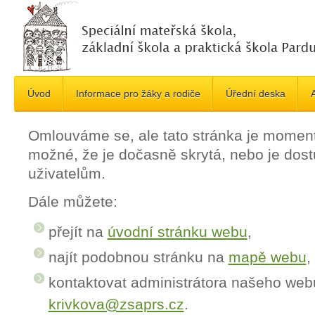
Úvod
Informace pro žáky a rodiče
Úřední deska
A
Omlouváme se, ale tato stránka je momen
možné, že je dočasně skrytá, nebo je do
uživatelům.
Dále můžete:
přejít na
úvodní stránku webu
,
najít podobnou stránku na
mapě webu
,
kontaktovat administrátora našeho web
krivkova@zsaprs.cz
.