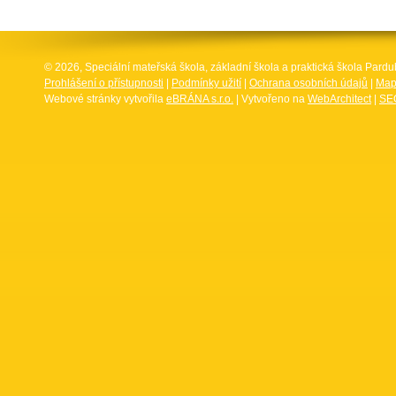
© 2026, Speciální mateřská škola, základní škola a praktická škola Par
Prohlášení o přístupnosti
|
Podmínky užití
|
Ochrana osobních údajů
|
Map
Webové stránky vytvořila
eBRÁNA s.r.o.
| Vytvořeno na
WebArchitect
|
SEO