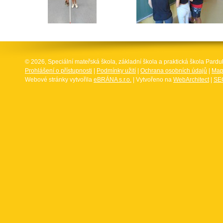
© 2026, Speciální mateřská škola, základní škola a praktická škola Par
Prohlášení o přístupnosti
|
Podmínky užití
|
Ochrana osobních údajů
|
Map
Webové stránky vytvořila
eBRÁNA s.r.o.
| Vytvořeno na
WebArchitect
|
SEO