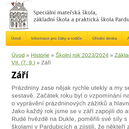
Úvod
Informace pro žáky a rodiče
Úřední deska
A
Úvod
»
Historie
»
Školní rok 2023/2024
»
Zákla
VII. (7.,9.)
»
Září
Září
Prázdniny zase nějak rychle utekly a my se
sestavě. Začátek roku byl o vzpomínání na 
o vyprávění prázdninových zážitků a hlav
Jako každý rok jsme se v září zapojili do a
Rudé hvězdě na Dukle, poměřili své síly s 
školami v Pardubicích a zjistili, že někteř