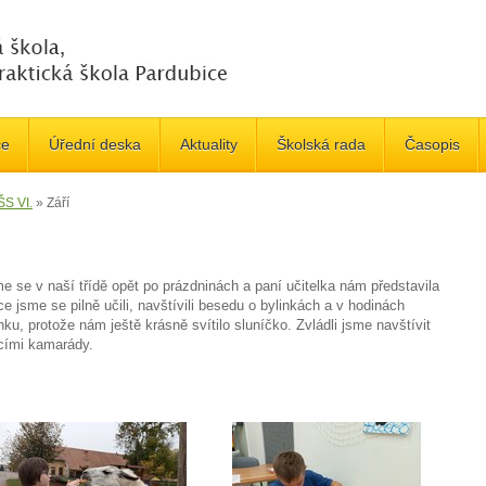
če
Úřední deska
Aktuality
Školská rada
Časopis
ŠS VI.
»
Září
e se v naší třídě opět po prázdninách a paní učitelka nám představila
sme se pilně učili, navštívili besedu o bylinkách a v hodinách
ku, protože nám ještě krásně svítilo sluníčko. Zvládli jsme navštívit
ecími kamarády.