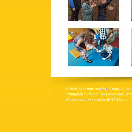
© 2026, Speciální mateřská škola, základ
Prohlášení o přístupnosti
|
Podmínky užití
Webové stránky vytvořila
eBRÁNA s.r.o.
| 