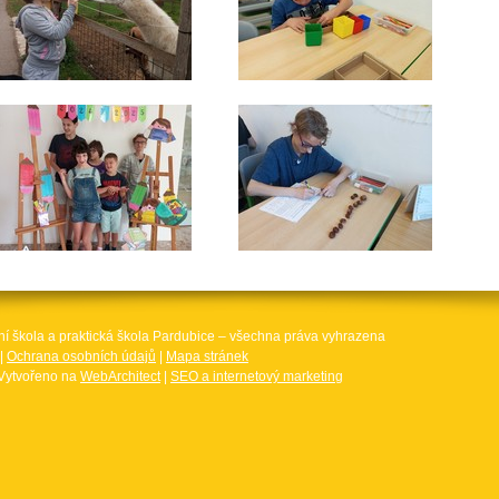
ní škola a praktická škola Pardubice – všechna práva vyhrazena
|
Ochrana osobních údajů
|
Mapa stránek
Vytvořeno na
WebArchitect
|
SEO a internetový marketing