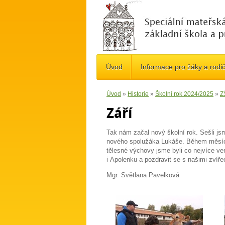
Úvod
Informace pro žáky a rodi
Úvod
»
Historie
»
Školní rok 2024/2025
»
Z
Září
Tak nám začal nový školní rok. Sešli jsm
nového spolužáka Lukáše. Během měsíce j
tělesné výchovy jsme byli co nejvíce ven
i Apolenku a pozdravit se s našimi zvíř
Mgr. Světlana Pavelková