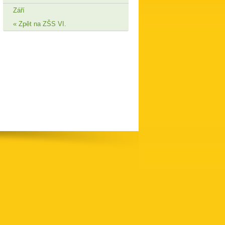
Září
Zpět na ZŠS VI.