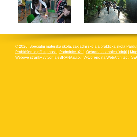
© 2026, Speciální mateřská škola, základní škola a praktická škola Par
Prohlášení o přístupnosti
|
Podmínky užití
|
Ochrana osobních údajů
|
Map
Webové stránky vytvořila
eBRÁNA s.r.o.
| Vytvořeno na
WebArchitect
|
SEO