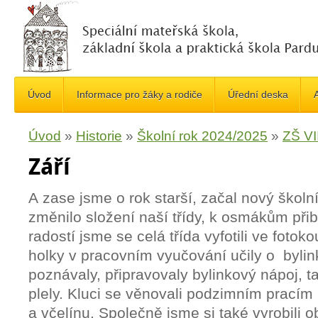
Úvod
Informace pro žáky a rodiče
Úřední deska
A
Úvod
»
Historie
»
Školní rok 2024/2025
»
ZŠ VII
Září
A zase jsme o rok starší, začal nový školní
změnilo složení naší třídy, k osmákům přib
radostí jsme se celá třída vyfotili ve foto
holky v pracovním vyučování učily o bylin
poznávaly, připravovaly bylinkový nápoj, 
plely. Kluci se věnovali podzimním pracím
a včelínu. Společně jsme si také vyrobili o